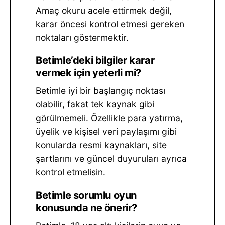
Amaç okuru acele ettirmek değil,
karar öncesi kontrol etmesi gereken
noktaları göstermektir.
Betimle’deki bilgiler karar
vermek için yeterli mi?
Betimle iyi bir başlangıç noktası
olabilir, fakat tek kaynak gibi
görülmemeli. Özellikle para yatırma,
üyelik ve kişisel veri paylaşımı gibi
konularda resmi kaynakları, site
şartlarını ve güncel duyuruları ayrıca
kontrol etmelisin.
Betimle sorumlu oyun
konusunda ne önerir?