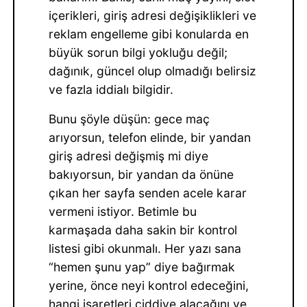
içerikleri, giriş adresi değişiklikleri ve
reklam engelleme gibi konularda en
büyük sorun bilgi yokluğu değil;
dağınık, güncel olup olmadığı belirsiz
ve fazla iddialı bilgidir.
Bunu şöyle düşün: gece maç
arıyorsun, telefon elinde, bir yandan
giriş adresi değişmiş mi diye
bakıyorsun, bir yandan da önüne
çıkan her sayfa senden acele karar
vermeni istiyor. Betimle bu
karmaşada daha sakin bir kontrol
listesi gibi okunmalı. Her yazı sana
“hemen şunu yap” diye bağırmak
yerine, önce neyi kontrol edeceğini,
hangi işaretleri ciddiye alacağını ve