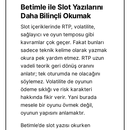
Betimle ile Slot Yazılarını
Daha Bilinçli Okumak
Slot içeriklerinde RTP, volatilite,
sağlayıcı ve oyun temposu gibi
kavramlar çok geçer. Fakat bunları
sadece teknik kelime olarak yazmak
okura pek yardım etmez. RTP uzun
vadeli teorik geri dönüş oranını
anlatır; tek oturumda ne olacağını
söylemez. Volatilite de oyunun
ödeme sıklığı ve risk karakteri
hakkında fikir verir. Yani burada
mesele bir oyunu övmek değil,
oyunun yapısını anlamaktır.
Betimle’de slot yazısı okurken