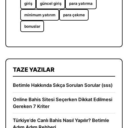
giriş
güncel giriş
para yatırma
minimum yatırım
para çekme
bonuslar
TAZE YAZILAR
Betimle Hakkında Sıkça Sorulan Sorular (sss)
Online Bahis Sitesi Seçerken Dikkat Edilmesi
Gereken 7 Kriter
Türkiye'de Canlı Bahis Nasıl Yapılır? Betimle
Adım Adım Rehberi