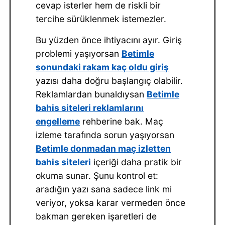
cevap isterler hem de riskli bir
tercihe sürüklenmek istemezler.
Bu yüzden önce ihtiyacını ayır. Giriş
problemi yaşıyorsan
Betimle
sonundaki rakam kaç oldu giriş
yazısı daha doğru başlangıç olabilir.
Reklamlardan bunaldıysan
Betimle
bahis siteleri reklamlarını
engelleme
rehberine bak. Maç
izleme tarafında sorun yaşıyorsan
Betimle donmadan maç izletten
bahis siteleri
içeriği daha pratik bir
okuma sunar. Şunu kontrol et:
aradığın yazı sana sadece link mi
veriyor, yoksa karar vermeden önce
bakman gereken işaretleri de