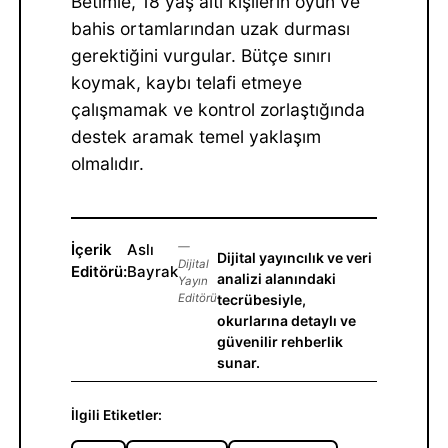
Betimle, 18 yaş altı kişilerin oyun ve
bahis ortamlarından uzak durması
gerektiğini vurgular. Bütçe sınırı
koymak, kaybı telafi etmeye
çalışmamak ve kontrol zorlaştığında
destek aramak temel yaklaşım
olmalıdır.
İçerik
Aslı
—
Dijital yayıncılık ve veri
Dijital
Editörü:
Bayrak
analizi alanındaki
Yayın
Editörü
tecrübesiyle,
okurlarına detaylı ve
güvenilir rehberlik
sunar.
İlgili Etiketler: