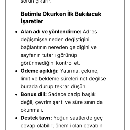
sorun çıkarır.
Betimle Okurken İlk Bakılacak
İşaretler
Alan adı ve yönlendirme:
Adres
değişmişse neden değiştiğini,
bağlantının nereden geldiğini ve
sayfanın tutarlı görünüp
görünmediğini kontrol et.
Ödeme açıklığı:
Yatırma, çekme,
limit ve bekleme süreleri net değilse
burada durup tekrar düşün.
Bonus dili:
Sadece cazip başlık
değil, çevrim şartı ve süre sınırı da
okunmalı.
Destek tavrı:
Yoğun saatlerde geç
cevap olabilir; önemli olan cevabın