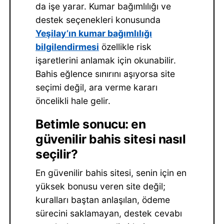
da işe yarar. Kumar bağımlılığı ve
destek seçenekleri konusunda
Yeşilay’ın kumar bağımlılığı
bilgilendirmesi
özellikle risk
işaretlerini anlamak için okunabilir.
Bahis eğlence sınırını aşıyorsa site
seçimi değil, ara verme kararı
öncelikli hale gelir.
Betimle sonucu: en
güvenilir bahis sitesi nasıl
seçilir?
En güvenilir bahis sitesi, senin için en
yüksek bonusu veren site değil;
kuralları baştan anlaşılan, ödeme
sürecini saklamayan, destek cevabı