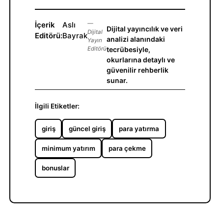
İçerik
Aslı
—
Dijital yayıncılık ve veri
Dijital
Editörü:
Bayrak
analizi alanındaki
Yayın
Editörü
tecrübesiyle,
okurlarına detaylı ve
güvenilir rehberlik
sunar.
İlgili Etiketler:
giriş
güncel giriş
para yatırma
minimum yatırım
para çekme
bonuslar