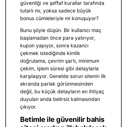
güvenliği ve şeffaf kurallar tarafında
tutarlı mı, yoksa sadece büyük
bonus cümleleriyle mi konuşuyor?
Bunu şöyle düşün. Bir kullanıcı maç
başlamadan önce para yatırıyor,
kupon yapıyor, sonra kazancı
çekmek istediğinde kimlik
doğrulama, çevrim şartı, minimum
çekim, işlem süresi gibi detaylarla
karşılaşıyor. Genelde sorun sitenin ilk
ekranda parlak görünmesinden
değil, bu küçük detayların en ihtiyaç
duyulan anda belirsiz kalmasından
çıkıyor.
Betimle ile güvenilir bahis