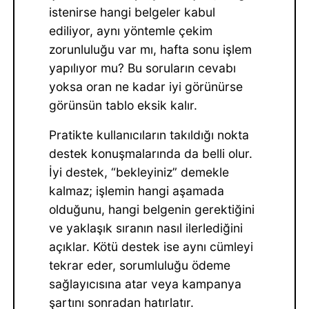
istenirse hangi belgeler kabul
ediliyor, aynı yöntemle çekim
zorunluluğu var mı, hafta sonu işlem
yapılıyor mu? Bu soruların cevabı
yoksa oran ne kadar iyi görünürse
görünsün tablo eksik kalır.
Pratikte kullanıcıların takıldığı nokta
destek konuşmalarında da belli olur.
İyi destek, “bekleyiniz” demekle
kalmaz; işlemin hangi aşamada
olduğunu, hangi belgenin gerektiğini
ve yaklaşık sıranın nasıl ilerlediğini
açıklar. Kötü destek ise aynı cümleyi
tekrar eder, sorumluluğu ödeme
sağlayıcısına atar veya kampanya
şartını sonradan hatırlatır.