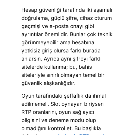
Hesap güvenliği tarafında iki aşamalı
doğrulama, güçlü şifre, cihaz oturum
geçmişi ve e-posta onayı gibi
ayrıntılar önemlidir. Bunlar çok teknik
görünmeyebilir ama hesabına
yetkisiz giriş olursa farkı burada
anlarsın. Ayrıca aynı şifreyi farklı
sitelerde kullanma; bu, bahis
siteleriyle sınırlı olmayan temel bir
güvenlik alışkanlığıdır.
Oyun tarafındaki şeffaflık da ihmal
edilmemeli. Slot oynayan biriysen
RTP oranlarını, oyun sağlayıcı
bilgisini ve deneme modu olup
olmadığını kontrol et. Bu başlıkla