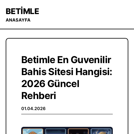
BETIMLE
ANASAYFA
Betimle En Guvenilir
Bahis Sitesi Hangisi:
2026 Güncel
Rehberi
01.04.2026