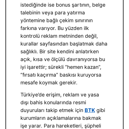
istediğinde ise bonus şartının, belge
talebinin veya para yatırma
yöntemine bağlı çekim sınırının
farkına varıyor. Bu yüzden ilk
kontrolü reklam metninden değil,
kurallar sayfasından başlatmak daha
sağlıklı. Bir site kendini anlatırken
açık, kısa ve ölçülü davranıyorsa bu
iyi işarettir; sürekli “hemen kazan”,
“fırsatı kaçırma” baskısı kuruyorsa
mesafe koymak gerekir.
Türkiye’de erişim, reklam ve yasa
dışı bahis konularında resmi
duyuruları takip etmek için
BTK
gibi
kurumların açıklamalarına bakmak
işe yarar. Para hareketleri, şüpheli