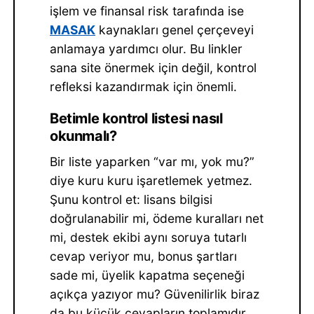
işlem ve finansal risk tarafında ise
MASAK
kaynakları genel çerçeveyi
anlamaya yardımcı olur. Bu linkler
sana site önermek için değil, kontrol
refleksi kazandırmak için önemli.
Betimle kontrol listesi nasıl
okunmalı?
Bir liste yaparken “var mı, yok mu?”
diye kuru kuru işaretlemek yetmez.
Şunu kontrol et: lisans bilgisi
doğrulanabilir mi, ödeme kuralları net
mi, destek ekibi aynı soruya tutarlı
cevap veriyor mu, bonus şartları
sade mi, üyelik kapatma seçeneği
açıkça yazıyor mu? Güvenilirlik biraz
da bu küçük cevapların toplamıdır.