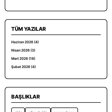
TÜM YAZILAR
Haziran 2026 (4)
Nisan 2026 (3)
Mart 2026 (18)
Şubat 2026 (4)
BAŞLIKLAR