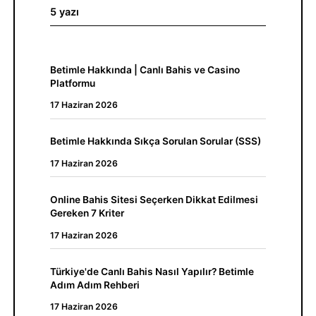
5 yazı
Betimle Hakkında | Canlı Bahis ve Casino
Platformu
17 Haziran 2026
Betimle Hakkında Sıkça Sorulan Sorular (SSS)
17 Haziran 2026
Online Bahis Sitesi Seçerken Dikkat Edilmesi
Gereken 7 Kriter
17 Haziran 2026
Türkiye'de Canlı Bahis Nasıl Yapılır? Betimle
Adım Adım Rehberi
17 Haziran 2026