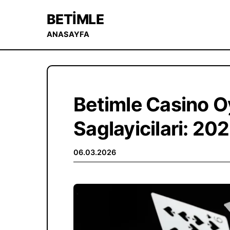
BETIMLE
ANASAYFA
Betimle Casino O
Saglayicilari: 20
06.03.2026