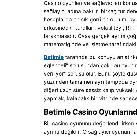
Casino oyunları ve sağlayıcıları konus
sağlayıcı adına bakılır, birkaç tur de
hesaplarda en sık görülen durum, oy
arkasındaki kuralları, volatiliteyi, RT
bırakmasıdır. Oysa gerçek ayrım ço
matematiğinde ve işletme tarafındaki 
Betimle
tarafında bu konuyu anlatırk
eğlenceli” sorusundan çok “bu oyun nas
veriliyor” sorusu olur. Bunu şöyle düşü
yüzünden tamamen ayrı tempoda oynan
diğeri uzun süre sessiz kalıp yüksek 
yapmak, kalabalık bir vitrinde sadece 
Betimle Casino Oyunlarınd
Bir casino oyununu değerlendirirken s
ayrıntı değildir. O sağlayıcı oyunun r