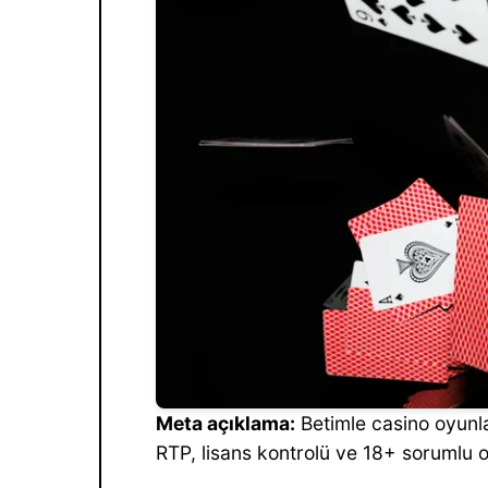
Meta açıklama:
Betimle casino oyunlar
RTP, lisans kontrolü ve 18+ sorumlu oy