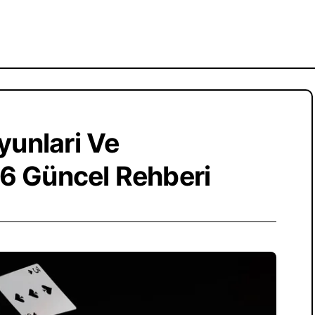
yunlari Ve
26 Güncel Rehberi