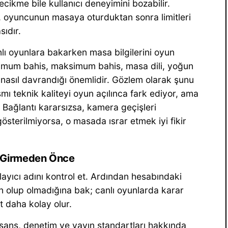
cikme bile kullanıcı deneyimini bozabilir.
, oyuncunun masaya oturduktan sonra limitleri
ıdır.
nlı oyunlara bakarken masa bilgilerini oyun
imum bahis, maksimum bahis, masa dili, yoğun
nasıl davrandığı önemlidir. Gözlem olarak şunu
smı teknik kaliteyi oyun açılınca fark ediyor, ama
. Bağlantı kararsızsa, kamera geçişleri
sterilmiyorsa, o masada ısrar etmek iyi fikir
a Girmeden Önce
layıcı adını kontrol et. Ardından hesabındaki
olup olmadığına bak; canlı oyunlarda karar
t daha kolay olur.
lisans, denetim ve yayın standartları hakkında