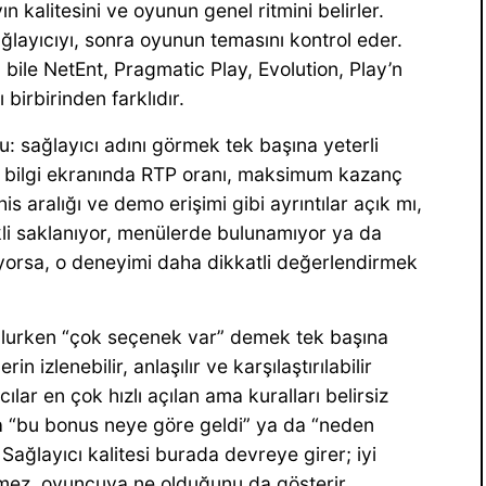
n kalitesini ve oyunun genel ritmini belirler.
layıcıyı, sonra oyunun temasını kontrol eder.
 bile NetEnt, Pragmatic Play, Evolution, Play’n
birbirinden farklıdır.
 şu: sağlayıcı adını görmek tek başına yeterli
n bilgi ekranında RTP oranı, maksimum kazanç
is aralığı ve demo erişimi gibi ayrıntılar açık mı,
kli saklanıyor, menülerde bulunamıyor ya da
yorsa, o deneyimi daha dikkatli değerlendirmek
şulurken “çok seçenek var” demek tek başına
n izlenebilir, anlaşılır ve karşılaştırılabilir
lar en çok hızlı açılan ama kuralları belirsiz
ra “bu bonus neye göre geldi” ya da “neden
Sağlayıcı kalitesi burada devreye girer; iyi
mez, oyuncuya ne olduğunu da gösterir.