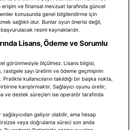
de erişim ve finansal mevzuat tarafında güncel
şlemler konusunda genel bilgilendirme için
mek sağlıklı olur. Bunlar oyun önerisi değil,
n başvurulacak resmi kaynaklardır.
arında Lisans, Ödeme ve Sorumlu
el görünmesiyle ölçülmez. Lisans bilgisi,
, rastgele sayı üretimi ve ödeme geçmişinin
 Pratikte kullanıcıların takıldığı bir başka nokta,
birbirine karıştırmaktır. Sağlayıcı oyunu üretir;
 ve destek süreçleri ise operatör tarafında
ir sağlayıcıdan geliyor olabilir, ama hesap
elirsizse veya doğrulama süreci son anda