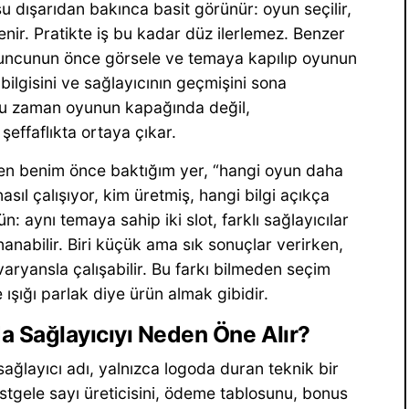
u dışarıdan bakınca basit görünür: oyun seçilir,
nenir. Pratikte iş bu kadar düz ilerlemez. Benzer
uncunun önce görsele ve temaya kapılıp oyunun
P bilgisini ve sağlayıcının geçmişini sona
ğu zaman oyunun kapağında değil,
şeffaflıkta ortaya çıkar.
en benim önce baktığım yer, “hangi oyun daha
ıl çalışıyor, kim üretmiş, hangi bilgi açıkça
n: aynı temaya sahip iki slot, farklı sağlayıcılar
abilir. Biri küçük ama sık sonuçlar verirken,
varyansla çalışabilir. Bu farkı bilmeden seçim
ışığı parlak diye ürün almak gibidir.
a Sağlayıcıyı Neden Öne Alır?
ağlayıcı adı, yalnızca logoda duran teknik bir
astgele sayı üreticisini, ödeme tablosunu, bonus