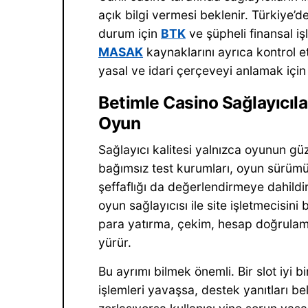
açık bilgi vermesi beklenir. Türkiye’
durum için
BTK
ve şüpheli finansal i
MASAK
kaynaklarını ayrıca kontrol et
yasal ve idari çerçeveyi anlamak içi
Betimle Casino Sağlayıcıl
Oyun
Sağlayıcı kalitesi yalnızca oyunun güz
bağımsız test kurumları, oyun sürümü
şeffaflığı da değerlendirmeye dahildir.
oyun sağlayıcısı ile site işletmecisini 
para yatırma, çekim, hesap doğrulama
yürür.
Bu ayrımı bilmek önemli. Bir slot iyi b
işlemleri yavaşsa, destek yanıtları b