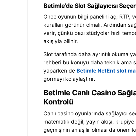
Betimle’de Slot Sağlayıcısı Seçer
Önce oyunun bilgi panelini aç; RTP, vo
kuralları görünür olmalı. Ardından sağ
verir, çünkü bazı stüdyolar hızlı temp
akışıyla bilinir.
Slot tarafında daha ayrıntılı okuma 
rehberi bu konuyu daha teknik ama sa
yaparken de
Betimle NetEnt slot ma
görmeyi kolaylaştırır.
Betimle Canlı Casino Sağl
Kontrolü
Canlı casino oyunlarında sağlayıcı seç
matematik değil, yayın akışı, krupiye
geçmişinin anlaşılır olması da önem k