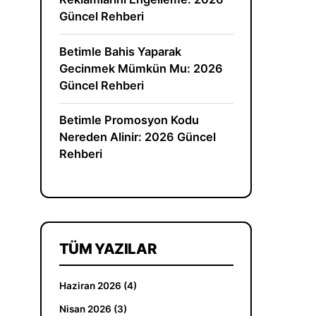
Güncel Rehberi
Betimle Bahis Yaparak
Gecinmek Mümkün Mu: 2026
Güncel Rehberi
Betimle Promosyon Kodu
Nereden Alinir: 2026 Güncel
Rehberi
TÜM YAZILAR
Haziran 2026 (4)
Nisan 2026 (3)