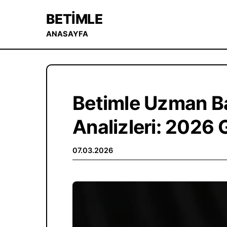
BETIMLE
ANASAYFA
Betimle Uzman Ba
Analizleri: 2026 
07.03.2026