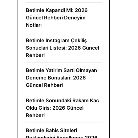
Betimle Kapandi Mi: 2026
Güncel Rehberi Deneyim
Notları
Betimle Instagram Çekiliş
Sonuclari Listesi: 2026 Güncel
Rehberi
Betimle Yatirim Sarti Olmayan
Deneme Bonuslari: 2026
Güncel Rehberi
Betimle Sonundaki Rakam Kac
Oldu Giris: 2026 Güncel
Rehberi
Betimle Bahis Siteleri
Reklamlarini Engelleme: 2026