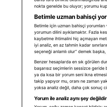
nokta genelde bu oluyor; yorumu kupon
Betimle uzman bahisçi yoru
Betimle için uzman bahisçi yorumları v
yorumun dilini ayıklamaktır. Fazla k
kaybetme ihtimalini hiç açmayan meti
iyi analiz, en az tahmin kadar sınırla
seçeneği anlamlı olur” demek başka,
Benzer hesaplarda en sık görülen durum
başarısız seçimlerin sessizce geride 
ya da kısa bir yorum seni ikna etmesi
takip yapıyor mu, oranı ne zaman yak
yoksa analiz değil, daha çok sonuç 
Yorum ile analiz aynı şey değildir
Yorum, çoğu zaman kanaat bildirir; an