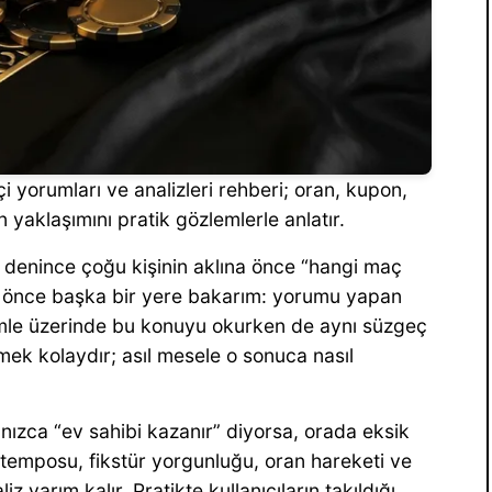
 yorumları ve analizleri rehberi; oran, kupon,
 yaklaşımını pratik gözlemlerle anlatır.
i denince çoğu kişinin aklına önce “hangi maç
a önce başka bir yere bakarım: yorumu yapan
etimle üzerinde bu konuyu okurken de aynı süzgeç
ek kolaydır; asıl mesele o sonuca nasıl
nızca “ev sahibi kazanır” diyorsa, orada eksik
temposu, fikstür yorgunluğu, oran hareketi ve
z yarım kalır. Pratikte kullanıcıların takıldığı