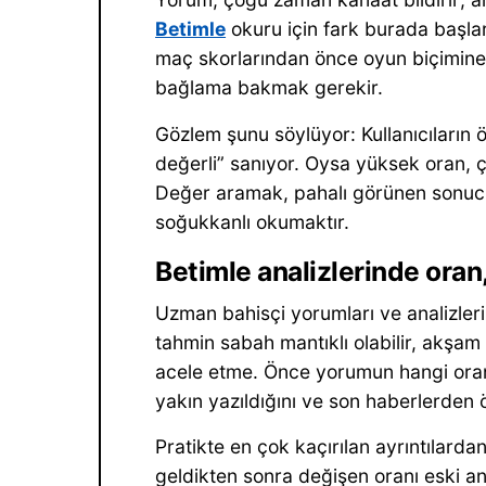
Betimle
okuru için fark burada başlar
maç skorlarından önce oyun biçimine
bağlama bakmak gerekir.
Gözlem şunu söylüyor: Kullanıcıların
değerli” sanıyor. Oysa yüksek oran, 
Değer aramak, pahalı görünen sonucu 
soğukkanlı okumaktır.
Betimle analizlerinde oran
Uzman bahisçi yorumları ve analizleri
tahmin sabah mantıklı olabilir, akşa
acele etme. Önce yorumun hangi oran 
yakın yazıldığını ve son haberlerden 
Pratikte en çok kaçırılan ayrıntılarda
geldikten sonra değişen oranı eski ana