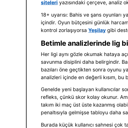
siteleri
yazısındaki çerçeve, analiz ok
18+ uyarısı: Bahis ve şans oyunları yal
içindir. Oyun bütçesini günlük harcam
kontrol zorlaşıyorsa
Yeşilay
gibi dest
Betimle analizlerinde lig b
Her ligi aynı gözle okumak hataya açık
savunma disiplini daha belirgindir. B
bazıları öne geçtikten sonra oyunu ya
analizleri içinde en değerli kısım, bu
Genelde yeni başlayan kullanıcılar son
refleks, çünkü skor kolay okunur. Am
takım iki maç üst üste kazanmış olabili
penaltısıyla gelmişse tabloyu daha s
Burada küçük kullanıcı sahnesi çok ta