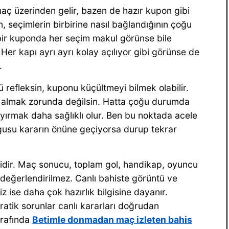
ç üzerinden gelir, bazen de hazır kupon gibi
, seçimlerin birbirine nasıl bağlandığının çoğu
ir kuponda her seçim makul görünse bile
Her kapı ayrı ayrı kolay açılıyor gibi görünse de
.
 refleksin, kuponu küçültmeyi bilmek olabilir.
 almak zorunda değilsin. Hatta çoğu durumda
 ayırmak daha sağlıklı olur. Ben bu noktada acele
gusu kararın önüne geçiyorsa durup tekrar
idir. Maç sonucu, toplam gol, handikap, oyuncu
 değerlendirilmez. Canlı bahiste görüntü ve
ise daha çok hazırlık bilgisine dayanır.
atik sorunlar canlı kararları doğrudan
arafında
Betimle donmadan maç izleten bahis