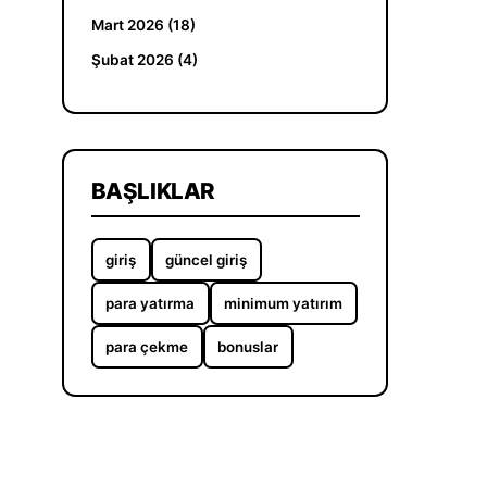
Mart 2026 (18)
Şubat 2026 (4)
BAŞLIKLAR
giriş
güncel giriş
para yatırma
minimum yatırım
para çekme
bonuslar