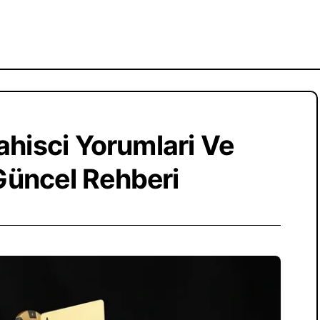
hisci Yorumlari Ve
Güncel Rehberi